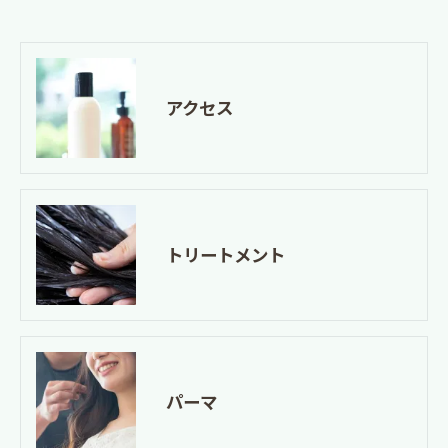
用停止の手続を定めさせて頂いております。
ご本人である事を確認のうえ、対応させて頂きま
す。
アクセス
個人情報の開示･訂正･削除・利用停止の具体的手続
きにつきましては、お電話でお問合せ下さい。
トリートメント
パーマ