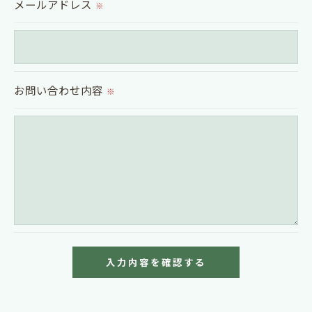
メールアドレス
※
置をとり、適切な監督を行います。
＜個人情報の安全管理＞
当社では、個人情報の漏洩等がなされないよう、適
お問い合わせ内容
※
切に安全管理対策を実施します。
＜個人情報を与えなかった場合に生じる結果＞
必要な情報を頂けない場合は、それに対応した当社
のサービスをご提供できない場合がございますので
予めご了承ください。
＜個人情報の開示･訂正・削除･利用停止の手続につ
いて＞
当社では、お客様の個人情報の開示･訂正･削除・利