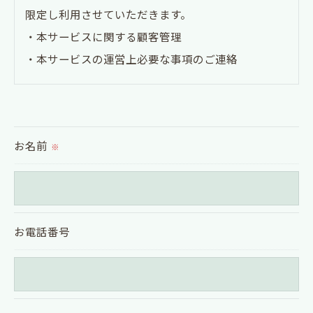
限定し利用させていただきます。
・本サービスに関する顧客管理
・本サービスの運営上必要な事項のご連絡
＜個人情報の提供について＞
当社ではお客様の同意を得た場合または法令に定め
お名前
られた場合を除き、
※
取得した個人情報を第三者に提供することはいたし
ません。
お電話番号
＜個人情報の委託について＞
当社では、利用目的の達成に必要な範囲において、
個人情報を外部に委託する場合があります。
これらの委託先に対しては個人情報保護契約等の措